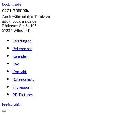
book-n-ride
0271-3868004
Auch während den Turnieren
info@book-n-ride.de
Rödgener Straße 105
57234 Wilnsdorf
Leistungen
Referenzen
Kalender
Live
Kontakt
Datenschutz
Impressum
RD Pictures
book-n-ride